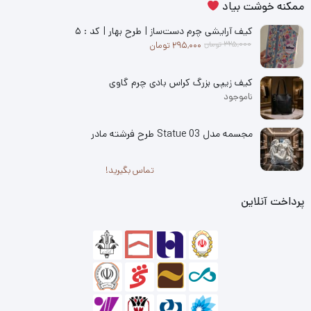
ممکنه خوشت بیاد
کیف آرایشی چرم دست‌ساز | طرح بهار | کد : ۵
قیمت فعلی: 295,000 تومان.
قیمت اصلی: 325,000 تومان بود.
325,000
تومان
295,000
تومان
کیف زیپی بزرگ کراس بادی چرم گاوی
ناموجود
مجسمه مدل 03 Statue طرح فرشته مادر
تماس بگیرید!
پرداخت آنلاین