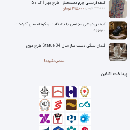
کیف آرایشی چرم دست‌ساز | طرح بهار | کد : ۵
قیمت فعلی: 295,000 تومان.
قیمت اصلی: 325,000 تومان بود.
325,000
تومان
295,000
تومان
کیف رودوشی مجلسی با بند ثابت و کوتاه مدل آذردخت
ناموجود
گلدان سنگی دست ساز مدل 04 Statue طرح موج
تماس بگیرید!
پرداخت آنلاین