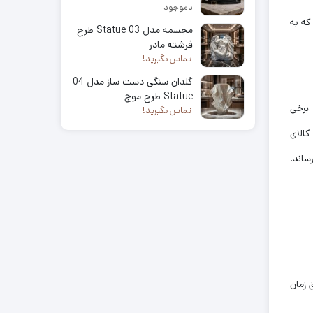
ناموجود
که به
مجسمه مدل 03 Statue طرح
فرشته مادر
تماس بگیرید!
گلدان سنگی دست ساز مدل 04
Statue طرح موج
 برخی
تماس بگیرید!
کالای
ساند.
د از تولید آن (طبق زمان