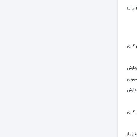
با ما
 کاری
ردازش
صورتی
سفارش
لا یا انصراف مشتری، مبلغ پرداخت شده طی 24 الی 48 ساعت کاری
بل از