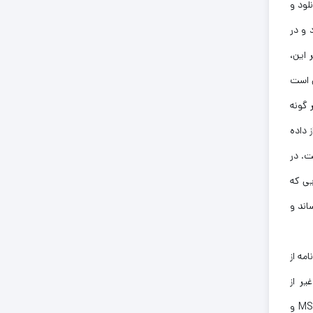
لود و
 و در
 این،
ن است
 گونه
 داده
ت. در
یی که
 زیر 18 سال به فروش می‌رساند و
 جز ارسال نامه از
ر از
www.offiran.com و همچنین، هیچ گونه وبلاگ و شناسه در برنامه‌های گفتگوی اینترنتی همچون Yahoo Messenger یا MSN Messenger و