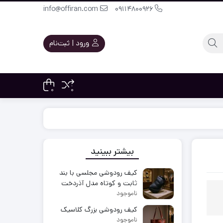
info@offiran.com
09114800926
ورود | ثبت‌نام
0
0
بیشتر ببینید
کیف رودوشی مجلسی با بند
ثابت و کوتاه مدل آذردخت
ناموجود
کیف رودوشی بزرگ کلاسیک
ناموجود