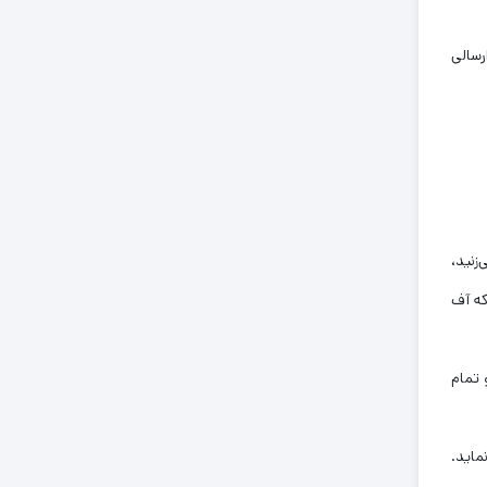
رسالی
زنید،
که آف
 تمام
ماید.