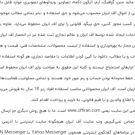
نند متن، گرافیک، آرم، آیکون دکمه، تصاویر، ویدئوهای تصویری، موارد قابل دان
ئی از اموال آف ایران محسوب می‌شود و حق استفاده و نشر تمامی مطالب موجود
سب مجوز کتبی، حق پیگرد قانونی را برای آف ایران محفوظ می‌دارد. علاوه بر
خدمات ایجاد شده توسط آف ایران و علائم تجاری ثبت شده نیز در انحصار آف ایرا
بران مجاز به بهره‌برداری و استفاده از لیست محصولات، مشخصات فنی، قیمت و هر
و یا مطالب، دانلود یا کپی کردن اطلاعات با مقاصد تجاری، هر گونه استفاده از
 ابزارهای استخراج نیستند و کلیه این حقوق به صراحت برای آف ایران محفوظ اس
ل حفظ محرمانه بودن حساب و رمز عبور خود هستند و تمامی مسئولیت فعالیت‌ها
تحت حساب کاربری و یا رمز ورود انجام می‌پذیرد به عهده کاربران است. آف ایران محصولاتی مناسب استفاده افراد
 اطلاع والدین و یا قیم قانونی، به خرید و پرداخت اقدام کنند.
تنها مرجع رسمی مورد تایید ما برای ارتباط با شما، پایگاه رسمی این سایت یعنی www.offiran.com است. ما با هیچ روش دیگری
اس نمی‌گیریم. وب سایت آف ایران هیچگونه سایت اینترنتی با آدرسی غی