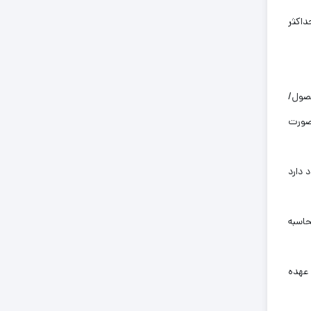
داکثر
صول/
ارش شما بصورت
 دارد
فروشندگان محاسبه
 عهده