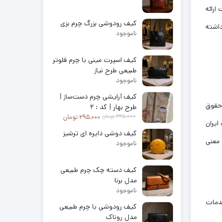
ارائه
کیف رودوشی بزرگ چرم بزی
داشته
ناموجود
کیف اسپرت مینی با چرم فلوتر
طبیعی طرح نیاز
ناموجود
کیف آرایشی چرم دست‌ساز |
 حقوق
طرح بهار | کد : ۲
قیمت فعلی: 295,000 تومان.
قیمت اصلی: 325,000 تومان بود.
325,000
تومان
295,000
تومان
ایران
کیف دوشی دایره ای ترشیز
 معنی
ناموجود
کیف دسته چک چرم طبیعی
مدل برنا
ناموجود
خدمات
کیف رودوشی با چرم طبیعی
مدل روناک