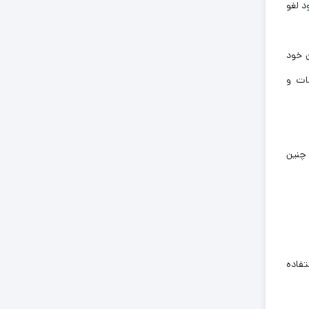
د لغو
تریان خود
ات و
 چنین
تفاده